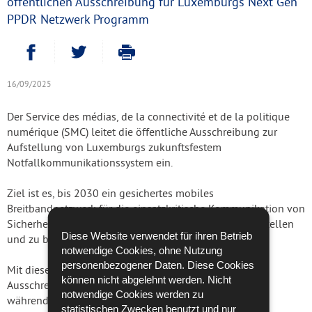
öffentlichen Ausschreibung für Luxemburgs Next Gen
PPDR Netzwerk Programm
Auf Facebook teilen
Auf Twitter teilen
- Neues Fenster
Drucken
- Neues Fenster
16/09/2025
Der Service des médias, de la connectivité et de la politique
numérique (SMC) leitet die öffentliche Ausschreibung zur
Aufstellung von Luxemburgs zukunftsfestem
Notfallkommunikationssystem ein.
Ziel ist es, bis 2030 ein gesichertes mobiles
Breitbandnetzwerk für die einsatzkritische Kommunikation von
Sicherheits- und Rettungskräften in Luxemburg aufzustellen
Diese Website verwendet für ihren Betrieb
und zu betreiben.
notwendige Cookies, ohne Nutzung
personenbezogener Daten. Diese Cookies
Mit diesem Ereignis möchten wir die erste von zwei
können nicht abgelehnt werden. Nicht
Ausschreibungsphasen einleiten. Teilnehmer erhalten
notwendige Cookies werden zu
während der Präsentation und der nachfolgenden
statistischen Zwecken benutzt und nur