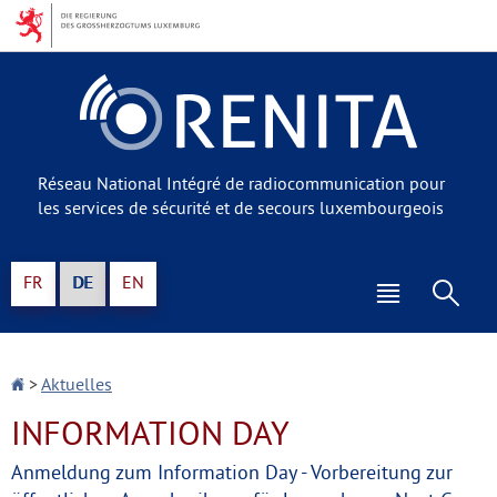
Zur
Zum
Navigation
Inhalt
Réseau National Intégré de radiocommunication pour
les services de sécurité et de secours luxembourgeois
Sprache
FR
DE
EN
wechseln
Haupt-
Such
Menü
Startseite
>
Aktuelles
INFORMATION DAY
Anmeldung zum Information Day - Vorbereitung zur