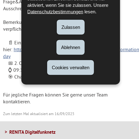
Frage&Antwort-Sitzung einen Einblick in die
aktiviert, wenn Sie sie zulassen. Unsere
Ausschreibungsdokumente.
Datenschutzbestimmungen
lesen.
Bemerkung: Die Teilnahme an diesem Ereignis ist nicht
Zulassen
verpflichtend für die Teilnahme an der Ausschreibung.
📄 Einschreibung
Ablehnen
hier:
https://identials.lu/myconnectivity/registration/informatio
day
📅 2. Oktober 2025
Cookies verwalten
⌚ 09:30 h – 11:30 h
🎯 Chambre des Métiers Luxembourg
Für jegliche Fragen können Sie gerne unser Team
kontaktieren.
Zum letzten Mal aktualisiert am
16/09/2025
RENITA Digitalfunknetz