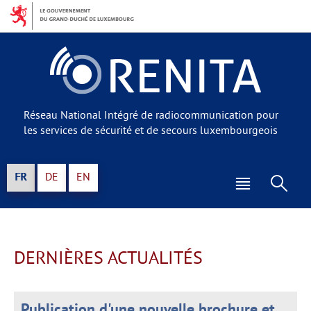
Aller
Aller
à
au
la
contenu
navigation
Réseau National Intégré de radiocommunication pour
les services de sécurité et de secours luxembourgeois
Changer
FR
DE
EN
de
Menu
Rech
langue
principal
DERNIÈRES ACTUALITÉS
Publication d'une nouvelle brochure et