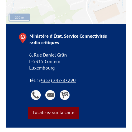
200 m
Ministère d’État, Service Connectivités
radio critiques
6, Rue Daniel Grün
L-5315
Contern
Luxembourg
Tél. :
(+352) 247-87290
(+352)
info@renita.lu
Itinéraire
247-
de Ministère
Localisez sur la carte
87290
d’État,
Service
Connectivités