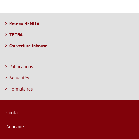
radio
critiques
Réseau RENITA
TETRA
MENU
Couverture inhouse
DE
NAVIGATION
Publications
Actualités
Formulaires
Contact
Annuaire